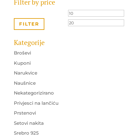
Filter by price
Minimalna
Maksi
cijena
cijena
FILTER
Kategorije
Broševi
Kuponi
Narukvice
Naušnice
Nekategorizirano
Privjesci na lančiću
Prstenovi
Setovi nakita
Srebro 925