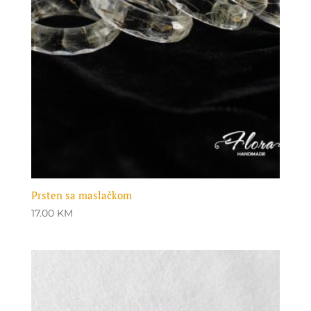
Prsten sa maslačkom
17.00
KM