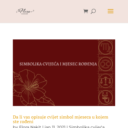
Da li vas opisuje cvijet simbol mjeseca u kojem
ste rođeni
by
Flora Nakit
|
jan 11, 2021
|
Simbolika cvijeća