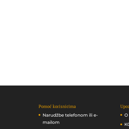
Pomoć korisnicima
Upoz
Narudžbe telefonom ili e-
O
mailom
K