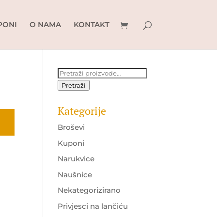
PONI
O NAMA
KONTAKT
Pretraži:
Pretraži
Kategorije
Broševi
Kuponi
Narukvice
Naušnice
Nekategorizirano
Privjesci na lančiću