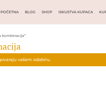
POČETNA
BLOG
SHOP
ISKUSTVA KUPACA
KU
a kombinacija”
nacija
govaraju vašem odabiru.