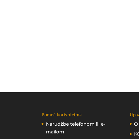
Pomoć korisnicima
Upoz
Narudžbe telefonom ili e-
O
mailom
K