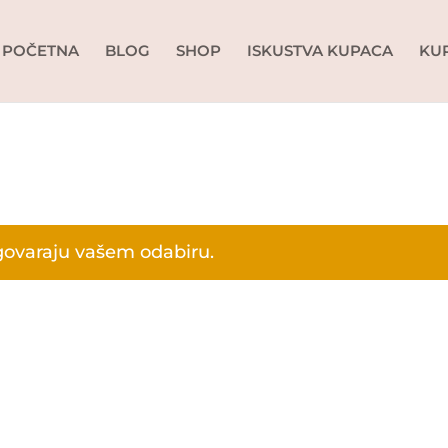
POČETNA
BLOG
SHOP
ISKUSTVA KUPACA
KU
govaraju vašem odabiru.