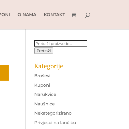
PONI
O NAMA
KONTAKT
Pretraži:
Pretraži
Kategorije
Broševi
Kuponi
Narukvice
Naušnice
Nekategorizirano
Privjesci na lančiću