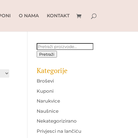
PONI
O NAMA
KONTAKT
Pretraži:
Pretraži
Kategorije
Broševi
Kuponi
Narukvice
Naušnice
Nekategorizirano
Privjesci na lančiću