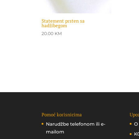
Statement prsten sa
hadžibegom
20.00
KM
Pomoć korisnicima
Upoz
Narudžbe telefonom ili e-
O
mailom
K