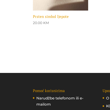
Prsten simbol ljepote
20.00
KM
Pomoć korisnicima
Upoz
Narudžbe telefonom ili e-
O
mailom
K