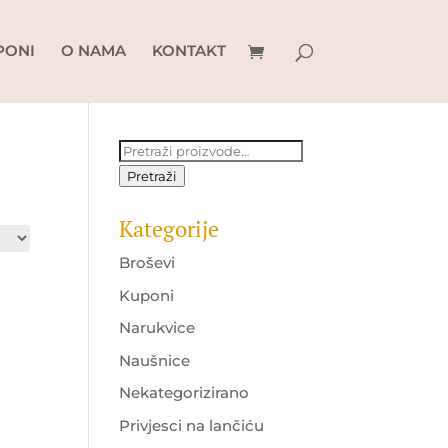
PONI
O NAMA
KONTAKT
Pretraži:
Pretraži
Kategorije
Broševi
Kuponi
Narukvice
Naušnice
Nekategorizirano
Privjesci na lančiću