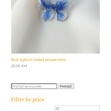
Broš leptirić simbol prosperiteta
25.00
KM
Pretraži:
Pretraži
Filter by price
Minimalna
Maksi